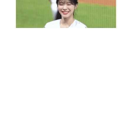
14:00高雄臺中太陽vs高雄海神(延賽)1/14（六）16:30
臺南中信特攻 (獲勝)vs台鋼獵鷹 賽果比分 116 :
1111/15（日）14:00高雄桃園雲豹vs高雄海神 (獲勝)
賽果比分 87 : 1011/15（日）16:30臺南台啤英熊vs台
鋼獵鷹 (獲勝) 賽果比分 102 : 1052022-2023 T1聯盟
賽程表-12月日期時間場館2022-2023 T1聯盟 例行賽
對戰隊伍12/24（六）14:00新北高雄海神vs中信特攻
(獲勝) 賽果比分 85 : 9312/24（六）16:30臺南桃園雲
豹vs台鋼獵鷹 (獲勝) 賽果比分 96 : 10512/25（日）
14:00新北台啤英熊vs中信特攻 (獲勝) 賽果比分 81 :
世界體育網World Sports © 2026
Powered by Stack
8812/25（日）16:30臺南臺中太陽vs台鋼獵鷹 (獲勝)
SEO
隱私權政策
賽果比分 95 : 10612/31（六）14:00臺中高雄海神 (獲
線上
/
熊貓
/
贏樂
/
地畜
/
寵
/
拳願明星
/
安
/
壯壯
勝)vs臺中太陽 賽果比分 100 : 92 高額返水運彩投注
購物
博客
透
動物
物
格鬥賽事
好
營養
站 立即註冊投注⬅︎點擊
539
園
語
食
師