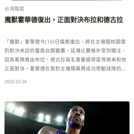
豹隊一開始還發聲明諷刺球迷：客場神隊友熱情應援，
943/12（日）16:30桃園台啤英熊 (獲勝) vs桃園雲豹
88桃園領航猿(獲勝)12/17（六）17:00和平館高雄鋼鐵
台灣職籃
反客為主收下勝利。 第一份聲明剛出來，就被雲豹隊球
賽果比分 110 : 953/18（六）14:00臺中台鋼獵鷹 (獲
人80：114臺北富邦勇士(獲勝)12/18（日）14:30桃園
魔獸霍華德復出，正面對決布拉和德古拉
迷狂噴，球隊只好刪除。這才有了今天總經理蘇翊傑的
勝)vs臺中太陽 賽果比分 93 : 913/18（六）16:30桃園
台新夢想家80：84桃園領航猿(獲勝)12/18（日）17:00
辭職和道歉。蘇翊傑堅稱：球隊本來的計劃就是讓霍華
高雄海神vs桃園雲豹 (獲勝) 賽果比分 82 :
和平館新竹攻城獅98：114臺北富邦勇士(獲
德18號上場比賽，並未刻意隱瞞。中場休息時，球隊給
903/19（日）14:00臺中中信特攻 (獲勝)vs臺中太陽
「魔獸」霍華德今(16)日傷癒復出，將在主場隨桃園雲
勝)12/20（二）19:00鳳山(獲勝)新北國王100：89高雄
霍華德進行了膝蓋檢測，確定他無法出戰。 蘇翊傑也表
賽果比分 97 : 823/19（日）16:30桃園台啤英熊 (獲
豹對決來訪的臺南台鋼獵鷹，這場比賽格外受到關注，
鋼鐵人12/23（五）19:00和平館(獲勝)新北國王106：
示，沒有讓球迷知道霍華德實時的動態，是自己的失
勝)vs桃園雲豹 賽果比分 99 : 983/25（六）14:00桃園
因為客隊將由布拉、德古拉兩名重量級禁區悍將來和他
101臺北富邦勇士12/24（六）14:30洲際高雄鋼鐵人
誤，所以自己要承擔責任、正式辭職。霍華德解釋：“我
台鋼獵鷹vs桃園雲豹 (獲勝) 賽果比分 97 :
正面對決。霍華德在雲豹主場開幕周成功帶動球隊的人
94：117台新夢想家(獲勝)12/24（六）17:00桃園新竹
希望球迷能理解，我休息一場是為了接下來更好地幫助
1073/25（六）16:30新北台啤英熊vs中信特攻 (獲勝)
氣和票房，並且證明自己的在場上仍有主宰力，不少和
攻城獅60：103桃園領航猿(獲勝)12/25（日）14:30洲
2022-12-16
球隊，我希望能幫助球隊走完這一個賽季，然後贏得總
賽果比分 86 : 1013/26（日）14:00桃園高雄海神 (獲
他交手過的內線，都誇他的力量和速度與聯盟其他球員
際(獲勝)新北國王99：90台新夢想家12/25（日）17:00
冠軍。” 發聲明、道歉、辭職，雲豹隊還承諾，後續會
勝)vs桃園雲豹 賽果比分 106 : 933/26（日）16:30新
不是一個量級的。 不過「魔獸」在這之後因為受傷，連
桃園臺北富邦勇士85：90桃園領航猿(獲
補償球迷。但球迷會不會買賬，就很難說了。雲豹隊遭
北臺中太陽vs中信特攻 (獲勝) 賽果比分 93 :
續幾周沒有再出賽，今天是他回歸球場後首戰。而獵鷹
勝)12/27（二）19:00新竹高雄鋼鐵人85：109新竹攻
遇六連敗，1勝7負聯盟墊底，霍華德承諾率隊奪冠，越
1123/31（五）19:00桃園臺中太陽 (獲勝)vs桃園雲豹
方面也已經做好準備，延攬前PLG新竹街口攻城獅最佳
城獅(獲勝)12/31（六）14:30新竹台新夢想家97：102
來越不現實。霍華德打了4場比賽，場均上場38分41
賽果比分 101 : 97 2022-2023 T1聯盟 賽程表-2月日期
洋將布拉(原名辛巴)，再加上原有230公分的德古拉，身
新竹攻城獅(獲勝)12/31（六）17:00新莊高雄鋼鐵人
秒，得到24.3分13.3籃板6助攻。 魔獸這四場的數據是
時間場館2022-2023 T1聯盟 例行賽 對戰隊伍
高和噸位都不輸給他。 今天雲豹並沒有派出兩名主力的
86：109新北國王(獲勝) 日期時間場館對戰（客vs主）