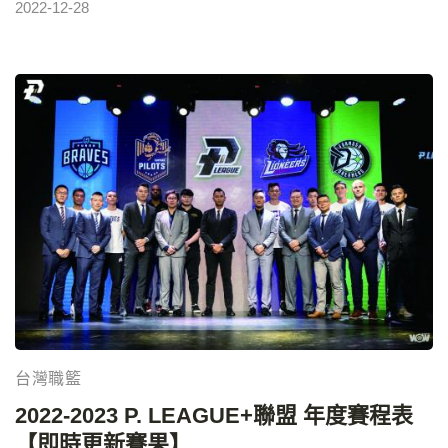
2022-12-28
在加盟桃園雲豹後，也拉抬所屬球隊以及T1聯盟人
氣。 雲豹球團今天發布新聞稿表示，陣中超級球星霍華
德首度在台跨年，31日將出席「2023 SHOW
TAOYUAN桃園跨年晚會」，除了將陪伴桃園民眾倒數
慶祝2023年，現場也將抽出幸運兒上台與霍華德合照、
近距離互動。 霍華德表示，很期待與球迷一起迎接新
年、感受台灣的跨年氣氛，也邀請民眾在桃園度過最難
忘的跨年活動。 雲豹球團喊出「豹達桃園」年度口號，
成立以來積極參與大小活動、致力深耕桃園，並時常舉
辦校園回饋列車深入在地學校。 球團舉例，霍華德前陣
子過生日時與隊友前往桃園大成國中進行公益活動，今
年度尾聲球團更與桃園市政府合作，由霍華德現身帶給
台灣職籃
民眾驚喜，再次展現球隊想透過籃球力量扎根城市的決
2022-2023 P. LEAGUE+聯盟 年度賽程表
心。
【即時更新賽果】