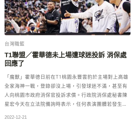
995/7（日）14:00新北臺中太陽vs中信特攻 (獲勝) 賽
雄鋼鐵人(獲勝)2/12（日）17:00桃園新竹攻城獅81：
果比分 86 : 1305/8（一）19:00臺南高雄海神vs台鋼獵
95桃園領航猿(獲勝)2/17（五）19:00洲際桃園領航猿
鷹 (獲勝) 賽果比分 99 : 1055/13（六）19:00新北 (獲
81：86台新夢想家(獲勝)2/18（六）19:00洲際高雄鋼
勝) 中信特攻vs台鋼獵鷹 賽果比分 117 :
鐵人91：102台新夢想家(獲勝)2/19（日）14:30新竹
1105/15（一）19:00新北 (獲勝) 中信特攻vs台鋼獵鷹
(獲勝)新北國王102：85新竹攻城獅2/19（日）17:00和
台灣職籃
賽果比分 108 : 98 2022-2023 T1聯盟 賽程表-4月日期
平館桃園領航猿84：86臺北富邦勇士(獲勝)2/21（二）
T1聯盟／霍華德未上場遭球迷投訴 消保處
時間場館2022-2023 T1聯盟 例行賽 對戰隊伍
19:00和平館新竹攻城獅101：131臺北富邦勇士(獲
回應了
4/1（六）14:00臺南高雄海神vs台鋼獵鷹 (獲勝) 賽果
勝)2/24（五）19:00和平館台新夢想家87：91臺北富邦
比分 91 : 1084/2（日）14:00臺南臺中太陽vs台鋼獵鷹
「魔獸」霍華德日前在T1桃園永豐雲豹於主場對上高雄
勇士(獲勝)2/25（六）14:30新竹(獲勝)高雄鋼鐵人95：
(獲勝) 賽果比分 97 : 1184/2（日）16:30桃園台啤英
全家海神一戰，登錄卻沒上場，引發球迷不滿，甚至有
82新竹攻城獅2/25（六）17:00桃園(獲勝)新北國王
熊 (獲勝)vs桃園雲豹 賽果比分 117 : 924/3（一）
人向桃園市政府消保官投訴求償。行政院消保處秘書陳
77：73桃園領航猿2/26（日）14:30新竹(獲勝)台新夢
16:30新北台啤英熊vs中信特攻 (獲勝) 賽果比分 88 :
星宏今天在立法院備詢時表示，任何表演團體若發生不
想家100：94新竹攻城獅2/26（日）17:00桃園臺北富
1034/4（二）16:30桃園中信特攻 (獲勝)vs桃園雲豹
可抗力因素，應該要提前告知消費者，後續會盡速擬定
邦勇士80：83桃園領航猿(獲勝)2/28（二）17:00新莊
2022-12-21
賽果比分 108 : 924/8（六）14:00桃園臺中太陽 (獲
並落實相關規範。 霍華德來台加盟桃園永豐雲豹隊，颳
高雄鋼鐵人88：101新北國王(獲勝) 2022-2023 PLG聯
勝)vs桃園雲豹 賽果比分 97 : 934/8（六）16:30臺北
起籃球旋風，不少球迷衝著霍華德買票進場看球，卻在
盟 賽程表-1月2023年1月1/1（日）14:30新竹(獲勝)桃