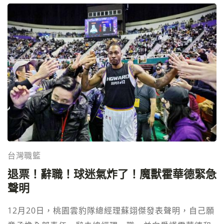
中信特攻vs台啤英熊 (獲勝) 賽果比分 96 :
上周桃園永豐雲豹對上高雄全家海神一戰，因球隊當周
園領航猿105：90新竹攻城獅1/1（日）17:00新莊臺北
1124/9（日）14:00桃園台鋼獵鷹 (獲勝)vs桃園雲豹
三連戰，球團選擇讓霍華德輪休，全場坐板凳，引發球
富邦勇士83：95新北國王(獲勝)1/6（五）19:00鳳山
賽果比分 92 : 844/9（日）16:30臺北高雄海神vs台啤
迷不滿。 民進黨立委莊瑞雄今天在內政委員會質詢行政
(獲勝)桃園領航猿110：97高雄鋼鐵人1/7（六）19:00
英熊 (獲勝) 賽果比分 87 : 994/15（六）14:00臺中台
院消保處時指出，球迷搶看巨星風采買票進場撲空，雖
新竹(獲勝)新北國王101：85新竹攻城獅1/8（日）
啤英熊 (獲勝)vs臺中太陽 賽果比分 98 : 954/15（六）
然尊重球隊對球員健康風險評估，但是上萬球迷爭相買
14:30鳳山台新夢想家88：105高雄鋼鐵人(獲
16:30臺南桃園雲豹vs台鋼獵鷹 (獲勝) 賽果比分 65 :
票進場，球團卻臨時說魔獸不出場，讓球迷有被「莊肖
勝)1/8（日）17:00新竹臺北富邦勇士92：94新竹攻城
1084/16（日）14:00臺中高雄海神 (獲勝)vs臺中太陽
維」的感覺。 莊瑞雄表示，運動競技每個球隊調度球員
獅(獲勝)1/13（五）19:00新竹台新夢想家80：87新竹
賽果比分 111 : 1044/16（日）16:30臺南中信特攻 (獲
出場天經地義，隨著台灣職業運動蓬勃發展，未來類似
攻城獅(獲勝)1/14（六）14:30鳳山臺北富邦勇士vs高雄
勝)vs台鋼獵鷹 賽果比分 114 : 1054/22（六）14:00新
案例仍可能發生，消保處應該針對相關樣態，研擬建立
鋼鐵人(延賽)1/14（六）17:00新竹新北國王106：107
北台鋼獵鷹vs中信特攻 (獲勝) 賽果比分 102 :
保護消費者跟確保運動安全調度取得平和的方式。 莊瑞
新竹攻城獅(獲勝)1/15（日）17:00桃園台新夢想家
1144/22（六）16:30臺北桃園雲豹vs台啤英熊 (獲勝)
台灣職籃
雄認為，球員本來就會輪休，如果球隊能夠提前預告，
76：93桃園領航猿(獲勝)1/17（二）19:00新莊高雄鋼
賽果比分 86 : 934/23（日）14:00新北臺中太陽vs中
退票！辭職！球迷氣炸了！魔獸霍華德緊急
就能避免球迷覺得權益受損，呼籲消保處以此為鑑，盡
鐵人vs新北國王(延賽)1/28（六）14:30洲際新竹攻城獅
信特攻 (獲勝) 賽果比分 79 : 954/25（二）19:00新北
聲明
速訂定規範表演單位若內容有異動，需要提前告知消費
99：123台新夢想家(獲勝)1/28（六）17:00和平館桃園
台啤英熊vs臺中太陽 (獲勝) 賽果比分 130 :
者知道。 陳星宏表示，任何運動比賽表演都有相關規
領航猿74：86臺北富邦勇士(獲勝)1/29（日）14:30洲
12月20日，桃園雲豹隊總經理蘇翊傑發表聲明，自己願
1384/27（四）19:00新北台啤英熊vs臺中太陽 (獲勝)
範，如果表演內容事先讓消費者知道，出場內容必須如
際(獲勝)新北國王90：73台新夢想家1/29（日）17:00