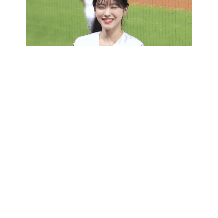
進行了詳細的報道。 國際泳聯也就此事發表聲明稱，對
瑪麗·索菲的遭遇感到同情和擔憂，國際泳聯將密切關注
事態的進一步發展，並與各方保持聯繫，接下來的相關
工作將交給獨立調查官！ 對此，加拿大游泳隊發言人內
森·懷特在接受採訪時表示：“我們知道在離開布達佩斯
的前一天晚上發生了一起事件，團隊工作人員迅速處
置，瑪麗·索菲接受了我們團隊醫生的治療。自從瑪麗·索
菲回來後，工作人員一直與她保持聯系，我們正在為她
提供支持。我們將繼續收集有關情況的信息，相應的文
件已轉發給我們獨立的調查專員。”
世界體育網World Sports © 2026
Powered by Stack
SEO
隱私權政策
線上
/
熊貓
/
贏樂
/
地畜
/
寵
/
拳願明星
/
安
/
壯壯
購物
博客
透
動物
物
格鬥賽事
好
營養
539
園
語
食
師