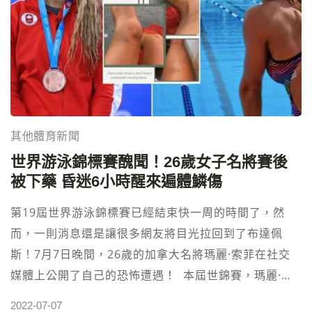
首屆中國飛盤聯賽，這也標志著中國飛盤運動向前邁進
的發球局面臨0-40的險境，不過他連下5分成功保發，
一大步。
並且以6-3扳回1盤。 第3盤首個克耶高斯的發球局，雙
方就爭奪的異常激烈，最終克耶高斯成功保發。雙方各
保住4個發球局戰成4-4。第9局，克耶高斯自己的發球
局一度40-0領先，卻被德約連得5分完成本盤首次破
發，隨後德約在自己的發球勝盤局成功拿下，6-4再勝1
其他體育新聞
盤。第4盤，雙方都沒能完成破發，6-6之後比賽進入搶
世界游泳錦標賽醜聞！26歲女子名將賽後
7。搶7中，德約率先迷你破發，並一路領先5-1到交換
被下藥 昏迷6小時醒來遍體鱗傷
場地，最終德約7-3拿下。 擊敗克耶高斯後，德約科維
奇豪取溫網28連勝，溫網中心球場他更是已經39連勝。
第19屆世界游泳錦標賽已經結束快一周的時間了，然
8次參加溫網決賽的勝率為7次1負。德約大滿貫決賽的
而，一則消息還是讓很多網友將目光拉回到了布達佩
勝率，則是21勝11負。拿下第21座大滿貫後，德約正式
斯！7月7日晚間，26歲的加拿大名將瑪麗·索菲在社交
超越費德勒的20座大滿貫，成為歷史第2人，僅次於納
媒體上公開了自己的恐怖遭遇！ 本屆世錦賽，瑪麗·索
達爾的22座大滿貫冠軍。不過因為德約無緣參加美網，
菲和隊友通力合作，獲得了女子4x200米自由泳接力的
2022-07-07
他要想超越納達爾只能等到明年了。