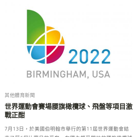
其他體育新聞
世界運動會賽場腰旗橄欖球、飛盤等項目激
戰正酣
7月13日，於美國伯明翰市舉行的第11屆世界運動會結