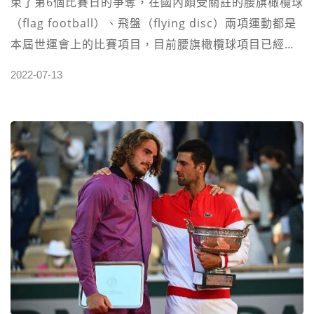
束了第6個比賽日的爭奪，在國內頗受關註的腰旗橄欖球
（flag football）、飛盤（flying disc）兩項運動都是
本屆世運會上的比賽項目，目前腰旗橄欖球項目已經進
入了淘汰賽階段，飛盤項目尚在小組賽階段。 世界運動
2022-07-13
會於每屆奧運會一年後舉行，也是每4年一屆，它通常被
稱為“非奧項目的奧運會”或“二級奧運會”，主要承接暫
未入選奧運會和等待入選奧運會的項目，比如武術、台
球、飛盤等。2004年8月12日，國際奧委會決議將是否
納入世運會比賽作為挑選奧運會新增項目的條件，也就
是說想要進入奧運會必須先參加世運會，例如霹靂舞、
攀巖等項目已經由世運會進入了奧運會。 腰旗橄欖球源
於美國，與傳統美式橄欖球相比，腰旗橄欖球規定不許
抱人、推人，防守方通過扯下持球進攻球員佩戴在腰帶
上的一條腰旗，算是防守成功，這是一項非沖撞性運
動。在2020年，腰旗橄欖球項目作為特邀項目進入了第