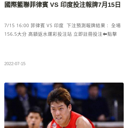
國際籃聯菲律賓 VS‎ 印度‎‎投注報牌7月15日
大滿貫，也是中國首位在世界極限運動會奪金的運動
員。 北京冬奧會，谷愛淩為中國代表團拿下2金1銀，
自由式滑雪女子大跳台金牌、自由式滑雪坡面障礙技巧
7/15 16:00 菲律賓 VS‎ 印度 下注預測報牌結果 : 全場
銀牌、自由式滑雪女子U型場地金牌。如此成就谷愛淩
156.5大分 高額返水運彩投注站 立即註冊投注⬅︎點擊
配得上沈甸甸的大獎。 最近谷愛淩在輾轉於歐洲各國，
參加巴黎時裝周，還觀看了溫網決賽，再過幾個月她也
要去斯坦福上學了。看似無憂無慮的她卻有著自己獨特
2022-07-15
的安排，高效的訓練，高效學習，她也是一位很努力的
年輕人。世界冠軍，國際超模，斯坦福學霸等標簽於一
身，你會發現她太過於完美！最後，再次恭喜谷愛淩斬
獲大獎！有顏值，有才華的她未來一片光明！