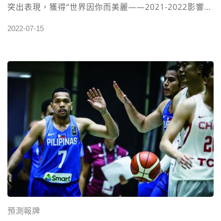
突出表現，獲得“世界因你而美麗——2021-2022影響世
界華人大獎”。 在盛典組委會發布谷愛淩獲獎的消息
2022-07-15
後，谷愛淩的這組照片也就被曬在了網絡上。這是一身
白色覆古禮服，大秀美背，搭配白色袖套，花朵配飾點
綴，十分優雅，別具韻味，確實給人一種眼前一亮的感
覺，谷愛淩的氣質尤為突出！不少網友評論谷愛淩的裝
扮太驚艷了！ 據了解世界因你而美麗的頒獎現場於北京
時間7月16日22點開啟，由現場和雲端共同頒獎，谷愛
淩屆時也會參加，影響世界華人大獎真的來之不易！在
北京冬奧會，谷愛淩為祖國贏得榮譽之後，各種國際榮
譽拿到手軟，但是影響世界華人大獎的分量不一般，和
谷愛淩一同獲得該大獎的運動員還有舉重運動員，奧運
冠軍呂小軍。 谷愛淩為何會成功入選？在所處的體育項
目上，谷愛淩創造了多個第一，18歲就斬獲多個國際大
預測報牌
賽的冠軍，她是首位國際雪聯自由式滑雪女子U型場地