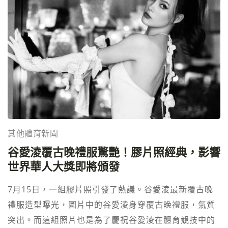
其他體育新聞
谷愛淩覆古晚禮服驚艷！膠片照經典，影響
世界華人大獎即將頒發
7月15日，一組膠片照引發了熱議。谷愛淩最新覆古晚
禮服造型曝光，圖片中的谷愛淩身穿覆古晚禮服，氣質
突出。而這組照片也是為了慶祝谷愛淩在體育競技中的