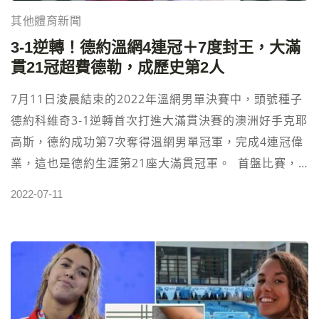
11屆世界運動會，東道主優勢是腰旗橄欖球能進入賽事
其他體育新聞
體系的一個重要原因。按照規定，伯明翰市作為主辦城
3-1逆轉！德約溫網4連冠＋7度封王，大滿
市有機會選擇最多5項邀請賽項目納入賽程，作為美國的
貫21冠超費德勒，成歷史第2人
優勢項目以及致力於推廣橄欖球進入2028年洛杉磯奧運
會，腰旗橄欖球入選此次世界運動會也是順理成章。 飛
7月11日淩晨結束的2022年溫網男單決賽中，頭號種子
盤運動同樣是當下在國內最受關註的一項小眾運動。其
德約科維奇3-1逆轉首次打進大滿貫決賽的澳洲好手克耶
實飛盤運動早在1989年就成為了世界運動會的邀請項
高斯，德約成功第7次奪得溫網男單冠軍，完成4連冠偉
目，2001年成為世界運動會正式比賽項目。世界飛盤聯
業，這也是德約生涯第21座大滿貫冠軍。 首盤比賽，
合會（WFDF）曾申請在2020東京和2024巴黎入奧，但
雙方開局各保2個發球局。第5局，克耶高斯率先破發成
2022-07-11
兩次均告失敗。目前，WFDF正在申請飛盤成為2028年
功，接下他又用一個love game將優勢擴大到4-2。首盤
洛杉磯奧運會的正式比賽項目。 除加拿大隊拿到了
剩余的時間，雙方都各保發球局。克耶高斯成功6-4拿下
2001年日本秋田世運會飛盤項目金牌後，美國隊拿到了
首盤。 第2盤，德約先發球，前3局雙方各自保發。第4
此後所有世運會上的飛盤項目金牌。中國體育代表團盡
局，德約把握住機會成功破掉克耶高斯的發球局。隨後
管沒有參加本屆世運會的飛盤比賽，但國內在7月初由國
德約的發球局盡管一度被克耶高斯逼到40平，但他還是
家體育總局社體中心發布通知，擬於2022年下半年舉辦
頂住壓力連破帶保，4-1建利優勢。發球勝盤局時，德約