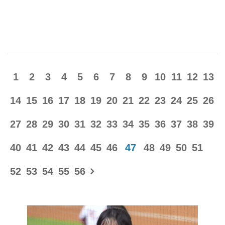
銅牌，終於結束了自己在世錦賽上的最後一個單項，獲
得獎牌的當晚，瑪麗·索菲和沒有比賽任務的隊友一起慶
祝，隊友們都喝了不少酒。 考慮到大英國協運動會接踵
而至，瑪麗·索菲控制了自己的酒量。但是，就在她喝下
一杯純水後，她就什麽都不知道了！ 瑪麗·索菲確認：
1
2
3
4
5
6
7
8
9
10
11
12
13
“那一晚，我被下藥了！” 接下來的4到6個小時，瑪麗·索
菲都處於深度昏迷中，等到她再次醒來時，已經躺在了
14
15
16
17
18
19
20
21
22
23
24
25
26
醫院的病床上。隊友告訴她，她被發現時完全處於無意
識的狀態，大家趕緊將她抱起，並送往醫院。 經過診
27
28
29
30
31
32
33
34
35
36
37
38
39
斷，瑪麗·索菲被確診為腦震蕩和肋骨扭傷，她還在社交
40
41
42
43
44
45
46
47
48
49
50
51
媒體上曬出了自己全身十幾處的瘀傷，這一切都發生在
那4到6小時之內！ 瑪麗·索菲不願透露更加隱私的傷
52
53
54
55
56
情，她在社交媒體上寫下了一句話來描述自己的感受：
“我這輩子從未如此羞恥過！”瑪麗·索菲的自爆，引起了
多家媒體的關注，包括ESPN、《馬卡報》等紛紛對此事