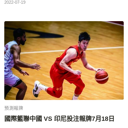
2022-07-19
冰。 這也就意味著，羽生結弦在未來不會再代表日本參
加國際滑聯的各項花樣滑冰賽事，作為專業運動員的生
涯已經結束。 未來，羽生結弦將以職業運動員的身份亮
相各種冰演，仍會為廣大冰迷帶來精湛的演出。發布會
上，羽生結弦還談到了奧運會對於自己的意義，他說：
“對我來說，奧運會是我活過的證明，是和大家一起前行
的證明，今後也是我繼續努力的起步點。” 現年27歲的
羽生結弦，身高1米72，是花樣滑冰歷史上最成功的男
子單人滑選手之一。他不僅贏得了2014年索契、2018
年平昌連續兩屆冬奧會金牌，成為66年來第一位蟬聯冬
奧會男單冠軍的花樣滑冰選手，還是花樣滑冰歷史上包
攬奧運會、世錦賽、大獎賽總決賽、四大洲錦標賽及世
預測報牌
青賽、青年組總決賽等國際大賽男單項目冠軍的超級全
國際籃聯中國‎ VS 印尼‎投注報牌7月18日
滿貫第一人。不僅戰績輝煌，羽生結弦還是花樣滑冰項
目現役最受歡迎的運動員，在全世界範圍內都擁有著眾