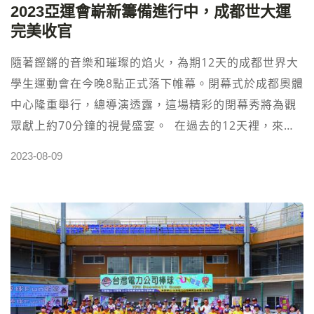
2023亞運會嶄新籌備進行中，成都世大運
隊伍前往。 這一決定體現了籃協對選手和團隊成員安全
完美收官
的高度重視。儘管無法參加這次比賽，台灣男籃仍會繼
續緊密合作，為未來的賽事做好準備，並確保球隊成員
隨著鏗鏘的音樂和璀璨的焰火，為期12天的成都世界大
的健康與安全。 高額返水運彩投注站 立即註冊投注⬅︎點
學生運動會在今晚8點正式落下帷幕。閉幕式於成都奧體
擊
中心隆重舉行，總導演透露，這場精彩的閉幕秀將為觀
眾獻上約70分鐘的視覺盛宴。 在過去的12天裡，來自
世界各地的大學生運動員們在成都展現了極致的競技水
2023-08-09
平，用汗水和努力譜寫了一曲曲動人的體育篇章。賽場
上的精彩瞬間將永遠留在人們的心中，這也將成為成都
世大運的永恆記憶。 2023亞運賽事轉播，免費線上直
播⬅︎點擊 然而，運動的篇章並未就此結束。即將到來的
九月，我們將目光投向杭州，那裡將舉辦期待已久的亞
洲運動盛事——杭州亞運會。56個精心規劃的場館已提
前開放給民眾，為他們提供了一個體驗運動樂趣的舞