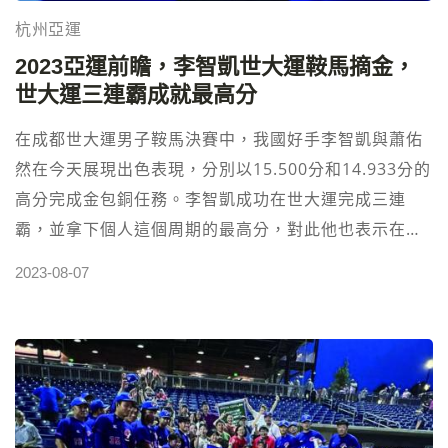
棒報牌 養樂多燕子 VS 福岡軟銀鷹 投注報牌8月11日⬅︎
杭州亞運
點擊 足球過關 英超報牌 曼城 VS 伯恩茅斯 投注報牌8月
2023亞運前瞻，李智凱世大運鞍馬摘金，
12日⬅︎點擊 高額返水運彩投注站 立即註冊投注⬅︎點擊
世大運三連霸成就最高分
在成都世大運男子鞍馬決賽中，我國好手李智凱與蕭佑
然在今天展現出色表現，分別以15.500分和14.933分的
高分完成金包銅任務。李智凱成功在世大運完成三連
霸，並拿下個人這個周期的最高分，對此他也表示在這
最後一次參加世大運中並沒有留下任何遺憾。 李智凱在
2023-08-07
鞍馬決賽中排在第3位登場，最終以15.500分的高分摘
得金牌，寫下台北世大運、拿坡里世大運、成都世大運
三連霸的佳績。賽後，他坦言上場前並未有太多的心理
負擔，只專注於自己的狀態。「我上場前只告訴自己一
句話，就是我可以的，然後就去衝，享受每一個時刻，
把動作一個一個做好，直到落地後心中石頭也放下，雖