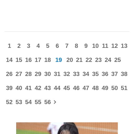
也有傷在身，狀態未明，而朴世雄、姜白虎等主力球員
期待，準備迎接更多的挑戰。 高額返水運彩投注站 立即
狀態亦低迷。進入距離杭州亞運開賽僅剩50天的「緊急
註冊投注⬅︎點擊
狀態」，讓人不禁擔憂南韓隊能否保衛連霸的霸主地
位。 2023亞運賽事轉播，免費線上直播⬅︎點擊 然而，
南韓媒體的焦點也轉向了主要對手，報導中指出日本隊
1
2
3
4
5
6
7
8
9
10
11
12
13
儘管派出社會人球員參賽，但卻擁有能投出150公里球
速的投手，讓南韓隊對與日本的對戰感到頗為棘手，可
14
15
16
17
18
19
20
21
22
23
24
25
能難以得分。 南韓隊負責情蒐的戰力強化委員長趙啓顕
從東京返國後也對日本亞運代表隊的實力表達了擔憂，
26
27
28
29
30
31
32
33
34
35
36
37
38
形容許多選手表現出色且怀有成為職業選手的夢想，南
39
40
41
42
43
44
45
46
47
48
49
50
51
韓隊必須感到緊張。 相較之下，台灣隊的戰力則顯得相
對優勢。原預期台灣隊會以業餘選手為主體出戰，但意
52
53
54
55
56
外地有多位職棒選手入選名單，其中更有七名來自美國
職棒小聯盟的選手。特別點名在今年世界棒球經典賽中
表現出色的海盜隊好手鄭宗哲，以及左投林昱珉、野手