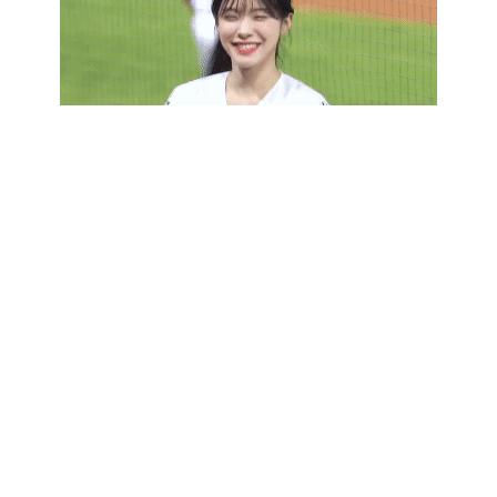
李灝宇，兩位都是所屬母隊農場排名前十的選手（林昱
珉為響尾蛇農場第十，李灝宇則為第六）。 南韓隊守備
教練李鍾烈更強調，「台灣隊的核心是七名在美國打球
的選手，而中職選手的實力也相當優秀，戰力上甚至比
日本隊更具優勢。」 杭州亞運棒球賽即將開打，南韓隊
面對著來自台灣和日本兩支強大的挑戰，將不得不全力
以赴爭取四連霸的榮耀。台灣隊崛起的戰力，似乎已經
成為南韓連霸之路上「烏雲密布」的重要考驗。 高額返
水運彩投注站 立即註冊投注⬅︎點擊
世界體育網World Sports © 2026
Powered by Stack
SEO
隱私權政策
線上
/
熊貓
/
贏樂
/
地畜
/
寵
/
拳願明星
/
安
/
壯壯
購物
博客
透
動物
物
格鬥賽事
好
營養
539
園
語
食
師