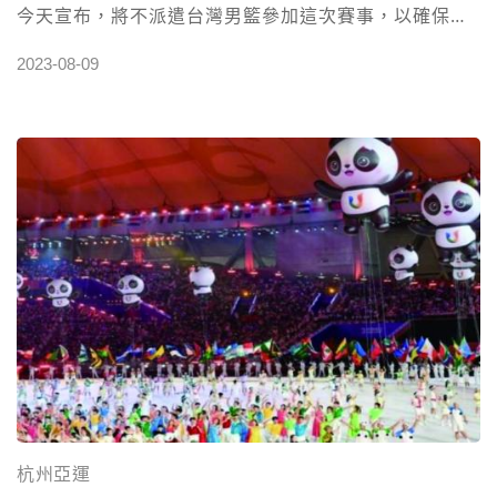
今天宣布，將不派遣台灣男籃參加這次賽事，以確保隊
賽增添更多看點，也期待著他在2023杭州亞運舞台上再
伍成員的安全。 預選賽亞洲區賽事原本有8個亞洲國家
2023-08-09
次綻放光芒。 高額返水運彩投注站 立即註冊投注⬅︎點擊
參加，包括台灣、南韓、印度、印尼、哈薩克、沙烏地
阿拉伯、巴林和敘利亞，分為兩組，每組前兩名晉級。
台灣和南韓、印度、巴林同處一組。然而，南韓和印度
在昨天已經宣布退出這次預選賽，使得台灣有可能直接
晉級。 然而，敘利亞地區的不穩定和戰爭危險仍然存
在。7日，大馬士革再次遭受飛彈攻擊，此外，台灣外交
部已將敘利亞列為紅色旅遊警示，強烈建議國人避免前
往該地。面對這些情況，籃協必須重新評估是否將台灣
隊派往當地參賽。 籃協在聲明稿中表示：「由於近日內
主辦城市大馬士革仍有安全疑慮，且代表隊前往敘利亞
的安全仍無法確保，我們將不參加本次比賽。」儘管台
灣男籃在這段時間進行了兩週的集訓，為比賽做好充足
杭州亞運
的準備，但在考慮到成員的安全問題後，籃協決定不讓