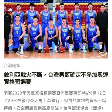
性。 2023亞運賽事轉播，免費線上直播⬅︎點擊 隨著
2020年的來臨，田澤純一決定重返日本，並加入BC埼
玉隊，繼續他的棒球之旅。他不僅在國內聯賽中保持優
異的表現，還在當年獲得了前往台灣加盟味全龍隊的邀
請。在台灣的球場上，田澤再次展現出他的投球才華，
為球隊作出了重要貢獻。 2023杭州亞運將是田澤純一
的又一個挑戰，他將在代表日本武士隊的行列中，繼續
展現他的實力和經驗。作為一名曾在國際賽事中嶄露頭
台灣職籃
角的球員，田澤將與其他優秀的選手一同，為日本爭取
敘利亞戰火不斷，台灣男籃確定不參加奧運
榮譽，爭奪金牌。 日本武士隊的教練團隊對於田澤純一
資格預選賽
的加入表示極大的期待。他們相信，田澤的存在將為球
隊帶來穩定的投球力量和領導能力。相信在他的帶領
隨著2023年奧運資格預選賽亞洲區賽事即將於8月12日
下，日本武士隊必將在2023杭州亞運中大放異彩。 隨
至20日在敘利亞大馬士革舉行，但由於當地的戰火不斷
著田澤純一的名字出現在代表隊名單中，球迷們對於
持續，安全問題受到高度關注。台灣籃球協會（籃協）
2023杭州亞運的期待也隨之升溫。我們相信，他將為比