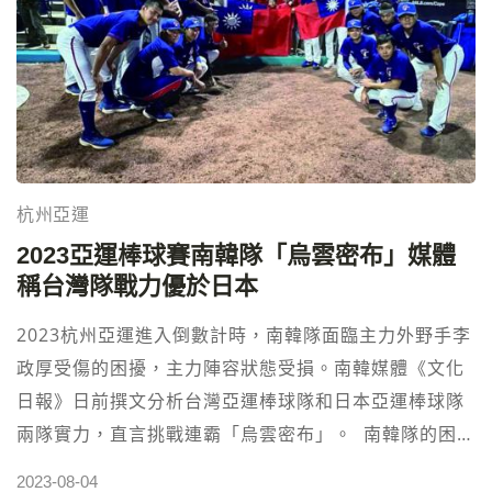
然不知道分數如何，但我知道我做到了。」他說
道。 2023亞運賽事轉播，免費線上直播⬅︎點擊 李智凱
特別強調，15.500分是他在這個周期取得的最高分，這
也是對自己表現的一個肯定。他對這最後一次參加世大
運感到非常開心，成功達成了出發前設定的目標。「不
只是三連霸，也把自己這個周期最高難度做下來。」他
杭州亞運
充滿自信地說道。 而蕭佑然則在決賽中壓軸登場，以
2023亞運棒球賽南韓隊「烏雲密布」媒體
14.933分的優異成績超越了東京奧運銅牌得主萱和磨，
稱台灣隊戰力優於日本
贏得個人在國際綜合運動會的首面獎牌。他坦言成功後
就覺得有機會拿到前三名，14.933分也是他的第二高成
2023杭州亞運進入倒數計時，南韓隊面臨主力外野手李
績。「曾經拿過15分，但畢竟是不同賽事，這是第一場
政厚受傷的困擾，主力陣容狀態受損。南韓媒體《文化
綜合性賽事可以拿到這個成績，對我來說是個肯定。」
日報》日前撰文分析台灣亞運棒球隊和日本亞運棒球隊
他表示。 談到接下來的計劃，蕭佑然表示將持續備戰
兩隊實力，直言挑戰連霸「烏雲密布」。 南韓隊的困境
2023杭州亞運與世錦賽，並會加強難度套路，期盼在
可謂重重，先有李政厚因傷無法參賽，王牌左投具昌模
2023-08-04
2023杭州亞運舞台上有更進一步的表現。他對未來充滿