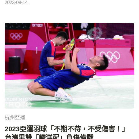
2023-08-14
杭州亞運會將於9月23日至10月8日舉辦，同時，帕拉運
動會也將在10月22日至28日為期一周。項目豐富多樣，
共設40個大項、61個分項、483個小項。您可以在公佈
的場館座席圖上自主選擇座位，感受運動精彩瞬
間。 2023亞運賽事轉播，免費線上直播⬅︎點擊 門票價
格範圍自20元至1000元人民幣，其中60％以上的門票
價格不超過100元，平均票價保持在160元以下。每位觀
眾在同一售票場次只能購買一張門票，這有助於確保更
多的人能夠欣賞到比賽。 此次銷售上架的21個項目包括
了多個精彩的運動項目，如電子競技、足球、拳擊、柔
道、柔術、克柔術、摔跤、武術、跆拳道、板球、蹦
床、高爾夫球、滑板、卡巴迪、空手道、龍舟、軟式網
杭州亞運
球、網球、賽艇、皮划艇靜水、皮划艇激流迴旋。這些
2023亞運羽球「不期不待，不受傷害！」
項目將為觀眾們帶來驚險刺激的比賽，不容錯過。 在銷
台灣男雙「麟洋配」負傷備戰
售過程中，熱門項目每場次每個訂單限購4張門票，其他