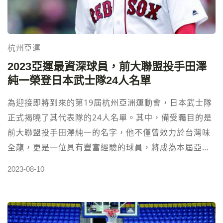
期不待，不受傷害！」這句話中的真諦。兩人表示，他
們將以更加堅韌的心態，全力以赴，面對即將到來的杭
州亞運，並且不會讓傷病阻礙他們爭取佳績的決心。 台
杭州亞運
灣男雙「麟洋配」的努力和堅持，已經贏得了眾多支持
2023亞運最資深球員，前大聯盟投手田澤
者的尊敬和喝采。隨著杭州亞運的臨近，人們對於他們
純一榮登日本武士隊24人名單
能否在困境中嶄露頭角，展現出色的競技表現充滿期
待。讓我們一同期待，「麟洋配」李洋／王齊麟能夠在
為迎接即將到來的第19屆杭州亞洲運動會，日本武士隊
亞運舞台上，以不期不待的拼勁和堅韌，迎接挑戰，創
正式揭曉了其代表隊的24人名單。其中，備受矚目的是
造屬於台灣的榮耀！ 高額返水運彩投注站 立即註冊投注
前大聯盟投手田澤純一的名字，他不僅曾效力於台灣味
⬅︎點擊
全龍，更是一位具有豐富經驗的球員，將成為本屆亞運
最具資歷的參賽球員之一。 田澤純一於2009年加盟波
2023-08-10
士頓紅襪隊，其投球技巧在大聯盟賽場中綻放光芒。他
在2013年的世界大賽中大放異彩，展現出驚人的表現，
贏得了球迷們的讚譽。在大聯盟的職業生涯中，田澤總
共出場388場比賽，展現出其卓越的實力和穩定