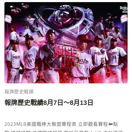
台灣棒球國手廖俊凱，即將代表台灣參加2023杭州亞
運，本身是台電棒球隊球員，他今天在三民高中現身，
親自指導學生揮棒的姿勢和技巧，將自己對棒球的熱情
傾固與學生們。 2023亞運賽事轉播，免費線上直播⬅︎
點擊 身為台體大畢業生，31歲的廖俊凱投身台電棒球
隊，曾是2010年世青賽台灣隊冠軍成員，並在2019年
亞錦賽中獲選為最佳游擊手，更摘得打擊獎。儘管有多
支中職球隊對他表示興趣，希望他選擇投身職業棒球，
但已在台電擔任正職的廖俊凱仍堅守崗位，婉拒邀
約。 對於即將到來的2023杭州亞運賽事，廖俊凱表示
報牌歷史戰績
心情平穩，信心滿滿地說：「我們以平常心面對，因為
報牌歷史戰績8月7日～8月13日
對手更怕我們！」 這次「台電棒球Fun電營」的舉辦，
不僅讓學生們得以學習棒球技巧，更拉近了國手與未來
棒球世代之間的距離，為台灣棒球的未來培育出更多的
2023MLB美國職棒大聯盟賽程表 立即觀看賽程⬅︎點
熱情和才華。 高額返水運彩投注站 立即註冊投注⬅︎點擊