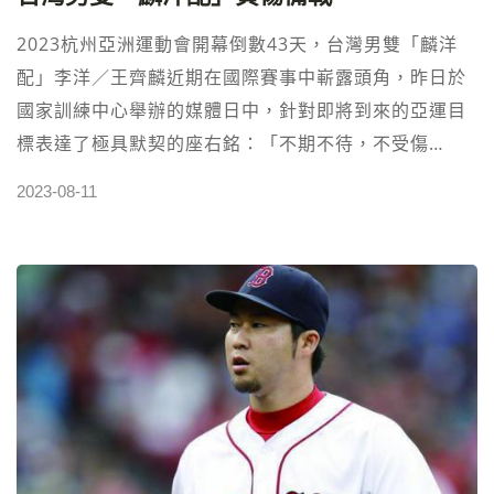
項目則每場次每個訂單限購6張門票，以確保更多的觀眾
2023杭州亞洲運動會開幕倒數43天，台灣男雙「麟洋
能夠欣賞到這場體育盛宴。 7月8日至8月6日為2023杭
配」李洋／王齊麟近期在國際賽事中嶄露頭角，昨日於
州亞運會門票預售階段，而8月14日至10月8日為即時銷
國家訓練中心舉辦的媒體日中，針對即將到來的亞運目
售階段。預售階段已上架銷售的30個項目剩餘門票也將
標表達了極具默契的座右銘：「不期不待，不受傷
在即時銷售階段分批次銷售。 立即前往2023杭州亞運
害！」然而，背後的原因卻迥然不同。 在4月的亞洲錦
2023-08-11
會官方網站，註冊購買門票，不僅可以見證運動偉業，
標賽中，「麟洋配」李洋／王齊麟力拚奪得銅牌，然而
還能感受運動精神的熱情洋溢。無論是對體育還是對盛
在四強賽中，王齊麟遭遇傷病，其右大腿傷勢至今仍然
會的熱愛，這將是一次難以忘懷的體驗。讓我們一同期
令他束手無策。每次練球與比賽前，王齊麟不得不花費
待，為運動員們加油，為這場運動盛宴添上一份熱烈的
至少20分鐘的時間，仔細包紮右大腿，方能應付場上的
見證！ 高額返水運彩投注站 立即註冊投注⬅︎點擊
激烈對戰。而李洋則面臨雙腳腳踝的扭傷困擾，使得兩
人的競技狀況急遽下滑，甚至在台北公開賽上意外出
局，讓人意外。 2023亞運賽事轉播，免費線上直播⬅︎
點擊 然而，面對這些挑戰，「麟洋配」的信心並未受到
影響。他們表示，儘管遭遇傷病困擾，卻依然相信「不