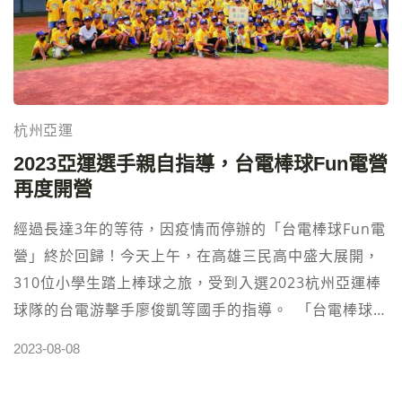
台。這些場館將成為培養運動精神、凝聚人心的場所，
為我們的城市增添活力。 然而，不僅僅是大型賽事，對
於中國，運動已經不僅僅是比賽，更是一種生活方式。
北京作為一個現代化大城市，積極開發閒置空間，將高
架橋下的空間改造成多功能球場，讓市民隨時享受運動
杭州亞運
的樂趣。這是中國官方積極推動的全民運動目標的具體
2023亞運選手親自指導，台電棒球Fun電營
體現，不僅通過舉辦大型體育賽事激發人們的熱情，還
再度開營
通過建設各項場館設施，將運動融入人們的日常生
活。 高額返水運彩投注站 立即註冊投注⬅︎點擊
經過長達3年的等待，因疫情而停辦的「台電棒球Fun電
營」終於回歸！今天上午，在高雄三民高中盛大展開，
310位小學生踏上棒球之旅，受到入選2023杭州亞運棒
球隊的台電游擊手廖俊凱等國手的指導。 「台電棒球
Fun電營」今年分別在新北和高雄舉辦，新北場有145人
2023-08-08
報名，而今天在高雄展開的營隊更是在報名第一週內迎
來310位小二至小六的學生，展開為期5天的精彩課程。