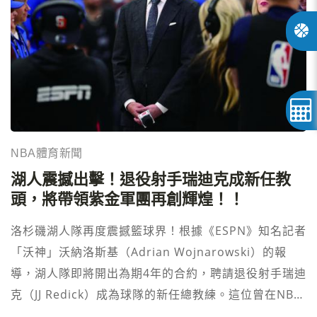
NBA體育新聞
湖人震撼出擊！退役射手瑞迪克成新任教
頭，將帶領紫金軍團再創輝煌！！
洛杉磯湖人隊再度震撼籃球界！根據《ESPN》知名記者
「沃神」沃納洛斯基（Adrian Wojnarowski）的報
導，湖人隊即將開出為期4年的合約，聘請退役射手瑞迪
克（JJ Redick）成為球隊的新任總教練。這位曾在NBA
賽場上打滾15年的老將，將帶著他豐富的球員經驗和籃