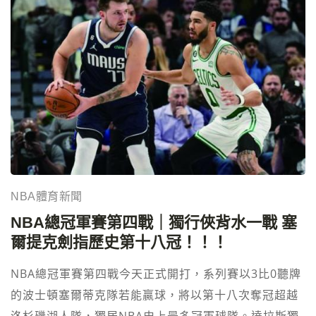
姆和J.布朗以52分的合力表現，帶領球隊重返榮耀。塔
圖姆以31分、11助攻和8籃板的亮眼成績，成為全場焦
點，他激動地說：「很開心我們辦到了，這絕對是我永
生難忘的一晚。」 本季表現無懈可擊 例行賽64勝18負
塞爾提克本季在例行賽締造聯盟最佳的64勝18負，季後
賽更一路過關斬將，擊敗熱火、騎士、溜馬和獨行俠，
以16勝3負的佳績封王，場均淨勝對手8.1分，展現出無
懈可擊的團隊戰力。 老將新星齊發力 哈佛德圓奪冠夢
38歲的老將哈佛德在生涯第186場季後賽終於奪冠，讓
他感動落淚。塞爾提克的成功不僅依靠塔圖姆和布朗的
NBA體育新聞
雙星表現，還有J.哈勒戴和D.懷特的後場雙保險提供攻
NBA總冠軍賽第四戰｜獨行俠背水一戰 塞
守支援，以及波辛傑斯的禁區戰力，即使他因傷缺陣，
爾提克劍指歷史第十八冠！！！
哈佛德也能頂上空缺，完美展現團隊力量。 馬祖拉成最
NBA總冠軍賽第四戰今天正式開打，系列賽以3比0聽牌
年輕冠軍教頭35歲的總教練馬祖拉成為自1969年羅素後
的波士頓塞爾蒂克隊若能贏球，將以第十八次奪冠超越
最年輕的冠軍教頭，他挺過球員信任危機，帶領球隊登
洛杉磯湖人隊，獨居NBA史上最多冠軍球隊。達拉斯獨