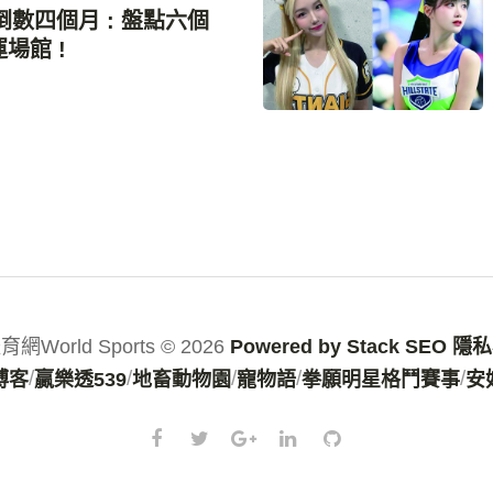
倒數四個月 : 盤點六個
場館 !
網World Sports © 2026
Powered by Stack SEO
隱私
/
/
/
/
/
博客
贏樂透539
地畜動物園
寵物語
拳願明星格鬥賽事
安