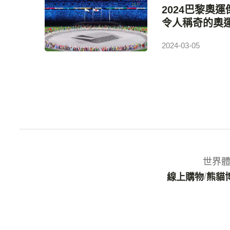
2024巴黎奧運
令人稱奇的奧運
2024-03-05
世界體育
/
線上購物
熊貓